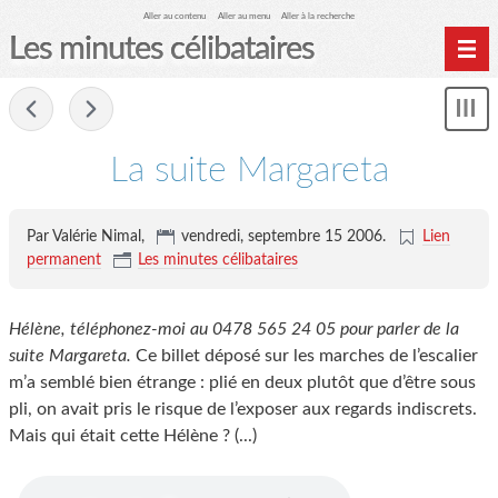
Aller au contenu
Aller au menu
Aller à la recherche
Les minutes célibataires
Accueil podcast
-
Affi
Site web
le
me
La suite Margareta
Facebook
Instagram
Par Valérie Nimal,
vendredi, septembre 15 2006
.
Lien
permanent
Les minutes célibataires
Hélène, téléphonez-moi au 0478 565 24 05 pour parler de la
suite Margareta.
Ce billet déposé sur les marches de l’escalier
m’a semblé bien étrange : plié en deux plutôt que d’être sous
pli, on avait pris le risque de l’exposer aux regards indiscrets.
Mais qui était cette Hélène ? (...)